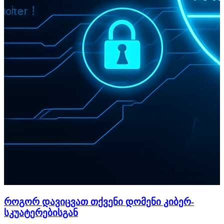
როგორ დავიცვათ თქვენი დომენი კიბერ-
სკუატერებისგან